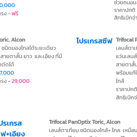
ช่วยถนอ
0,000
ราคาปกติ
ยตรง -
ฟรี
สิทธิเบิกจ
oric, Alcon
โปรเกรสซีฟ
Trifocal
 ชนิดมองไกลได้ระยะเดียว
เลนส์ตาเ
 สายตาสั้น ยาว และ
เอียง
ที่มี
แว่นเลนส
าตัดได้
สายตาสั้น
7,000
พร้อม
แก
ยตรง -
29,000
ใกล้
ราคาปกติ
สิทธิเบิก
ปรเกรส
Trifocal PanOptix Toric, Alcon
เลนส์ตาเทียม ชนิดมองใกล้+ ไกล เหมือ
ีฟ+เอียง