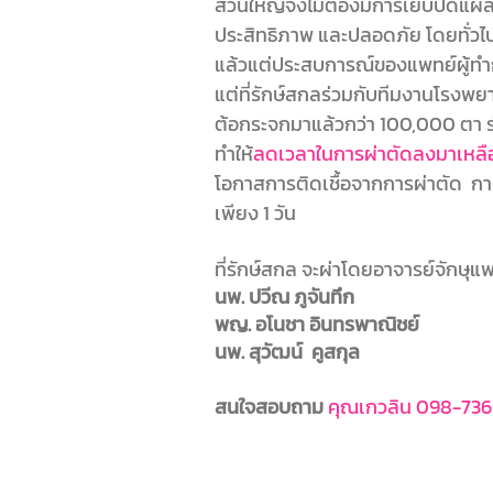
ส่วนใหญ่จึงไม่ต้องมีการเย็บปิดแผล ซ
ประสิทธิภาพ และปลอดภัย โดยทั่วไป
แล้วแต่ประสบการณ์ของแพทย์ผู้ท
แต่ที่รักษ์สกลร่วมกับทีมงานโรงพย
ต้อกระจกมาแล้วกว่า 100,000 ตา ร
ทำให้
ลดเวลาในการผ่าตัดลงมาเหลือป
โอกาสการติดเชื้อจากการผ่าตัด กา
เพียง 1 วัน
ที่รักษ์สกล จะผ่าโดยอาจารย์จักษุแพท
นพ. ปวีณ ภูจันทึก
พญ. อโนชา อินทรพาณิชย์
นพ. สุวัฒน์ คูสกุล
สนใจสอบถาม
คุณเกวลิน 098-73