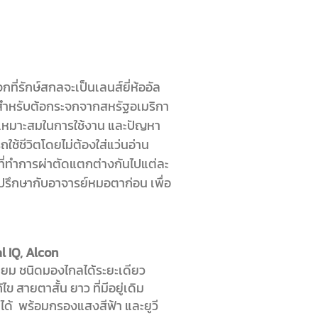
กที่รักษ์สกลจะเป็นเลนส์ยี่ห้ออัล
ส์สำหรับต้อกระจกจากสหรัฐอเมริกา
เหมาะสมในการใช้งาน และปัญหา
ใช้ชีวิตโดยไม่ต้องใส่แว่นอ่าน
ที่ทำการผ่าตัดแตกต่างกันไปแต่ละ
รึกษากับอาจารย์หมอตาก่อน เพื่อ
 IQ, Alcon
ียม ชนิดมองไกลได้ระยะเดียว
ข สายตาสั้น ยาว ที่มีอยู่เดิม
ดได้ พร้อม
กรองแสงสีฟ้า
และยูวี