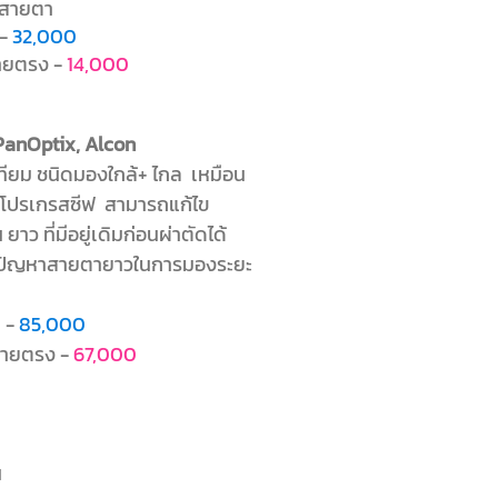
มสายตา
 -
32,000
่ายตรง -
14,000
 PanOptix, Alcon
ทียม ชนิดมองใกล้+ ไกล เหมือน
์โปรเกรสซีฟ สามารถแก้ไข
 ยาว ที่มีอยู่เดิมก่อนผ่าตัดได้
้ปัญหาสายตายาวในการมองระยะ
 -
85,000
จ่ายตรง -
67,000
น