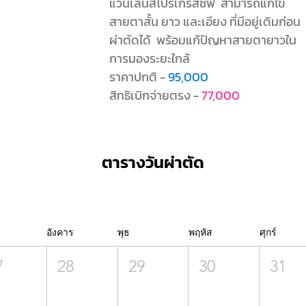
แว่นเลนส์โปรเกรสซีฟ สามารถแก้ไข
สายตาสั้น ยาว และ
เอียง
ที่มีอยู่เดิมก่อน
ผ่าตัดได้ พร้อม
แก้ปัญหาสายตายาวใน
การมองระยะใกล้
ราคาปกติ -
95,000
สิทธิเบิกจ่ายตรง -
77,000
ตารางวันผ่าตัด
อังคาร
พุธ
พฤหัส
ศุกร์
7
28
29
30
31