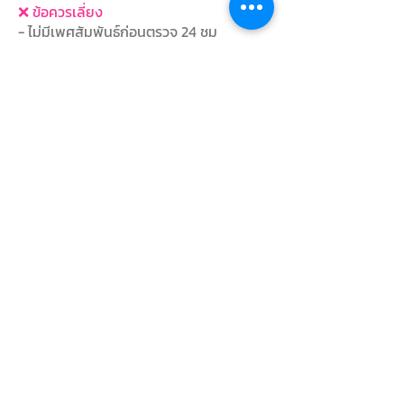
❌ ข้อควรเลี่ยง
- ไม่มีเพศสัมพันธ์ก่อนตรวจ 24 ชม
- ไม่ตรวจขณะมีประจำเดือน
- งดล้างโดยการฉีดน้ำเข้าไปในช่องคลอด /
หรือทำความสะอาดภายในช่องคลอด
🟢
สิ่งที่ต้องเตรียม
- ไม่ต้องจอง เข้ามาใช้บริการได้เลย
- เปิดให้บริการทุกวัน 8:00 - 16:00 น.
- ใช้บัตรประชาชนตัวจริง
ติดต่องานตรวจมะเร็งปากมดลูก (HPV) โรง
พยาบาลรักษ์สกล
โทร.
042-712800
,
088-5553310
1446/47 ถนนรอบเมือง ตำบลธาตุเชิงชุม
อำเภอเมือง จังหวัด สกลนคร 47000